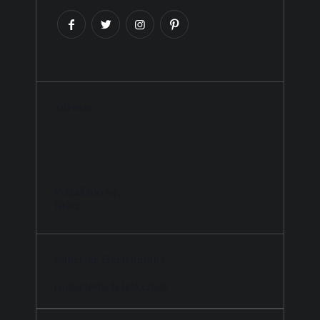
Adresse
Pefkali 200 04,
Grèce
Courrier électronique
contact@theheight.estate