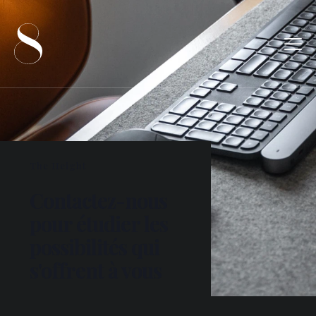
The Height
Contactez-nous
pour étudier les
possibilités qui
s'offrent à vous