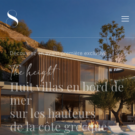
Découvrez notre partenaire phare
Paris Liakos,
le maître d’œuvre
de notre excellence