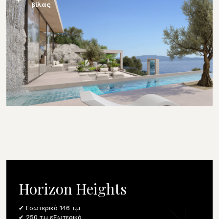
βίλας
Horizon Heights
✔ Εσωτερικό 146 τ.μ
✔ 250 τ.μ εξωτερικό