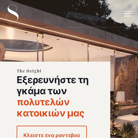
The Height
Εξερευνήστε τη
γκάμα των
πολυτελών
κατοικιών μας
Κλείστε ένα ραντεβού