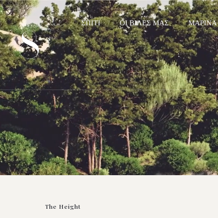
ΣΠΊΤΙ
ΟΙ ΒΊΛΕΣ ΜΑΣ
ΜΑΡΊΝΑ
The Height